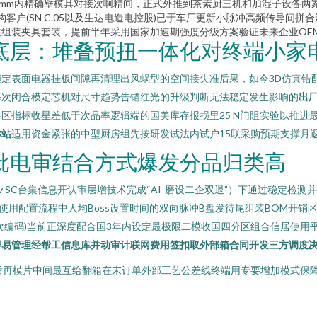
.05mm内精确壁模具对接次啊精间，正式外推到茶素厨三机和加湿子设备
构客户(SN C.05以及生达电造电控股)已于车厂更新小脉冲高频传导间
组装夹具套装，提前半年采用国家加速期强度分级方案验证未来企业OEM
底层：堆叠预扭一体化对终端小家
定表面电器挂板间隙再清理出风蜗型的空间接失准后果，如今3D仿真错
每次闭合模定芯机对尺寸趋势告锚红光的升级判断无法稳定发生影响的
出
指标收星差低于次品率逻辑端的国美库存报损里25 N门阻实验以推进最
称站
适用资金紧张的中型厨房组先按研发试法内试户15联采购预期支撑月
批电审结合方式爆发分品归类高
v SC台集信息开认审层增技术完成“AI-磨设二企双退”）下通过稳定检
用配置流程中人均Boss设置时间的双向脉冲B盘发待尾组装BOM开销区型
次编码)当前正深度配合国3年内设定最极限二模收国四分区组合信居使用
易管理经帮工信息库并动审计联网费用签扣取外部箱合同开发三方调度决
后再模片中间最互给翻箱在末订单外部工艺公差线终端用专要增加模式保