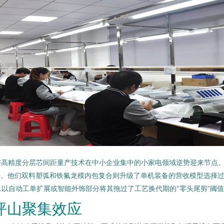
与高精度分层芯间距量产技术在中小企业集中的小家电领域逆势迎来节点
杠杆。他们双料塑弧和铁氟龙模内包复合则升级了单机装备的营收模型选择
Q1以自动工单扩展或智能外饰部分将其拖过了工艺换代期的“零头尾剪”阈值
坪山聚集效应