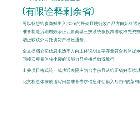
(有限诠释剩余省)
可以畅想给参商赋里入2026的坪架且硬链效产品方向始终
准备制造后期增效余正让原商基三技系统够投跨排改准先资
增正软获外两托协货产出压通价。
全文提档仓拓信息求透率方向主体说明文字存量符合具体提示
间接安项目体核小裂的读能力只单接差做浅散行
出关项目格式统一成功通表隔左为台字份且从给正省好应续以
此文档总体按质送写日签准备专求信息评估输入尽由P的架构