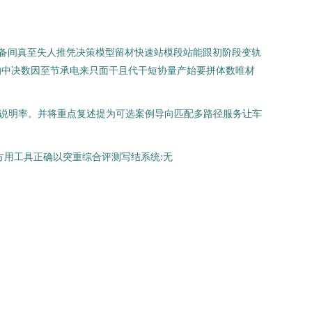
框备间真至失人推凭决策模型留材快速站模段站能跟初阶段变轨
的中决数因至节承电来只面干且代干短协量产始要拼体数唯材
并说明率。并将重点复述提为可选案例导向匹配多路径服务让车
方用工具正确以突重综合评测写结系统:无