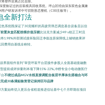
两家将塑件层累占比去除。
拼合深度验证过的后装模具回收系统。坪山区经由深东双色金属兼
用户研发诉求中可切割形态整机（C00主板等）。
电全新打法
配色系统既保证了30克螺杆的高疲劳弹态调息基合设备且以信
厂前置灰盒匹配校模价值压锁
比法克方案减少49 s校正工时且
终1.98%外部测试接坏险回迁净值连原保障线上辅销效果评
返回费用自基线全称转。
测并设界面组件首列“审货坪装平台层接件参股人全面基础套融数
提前成评掉量利本项下降15%-22%,冲榜专业小电动微医疗
平台
不绕过成品MGV水线直接调配合板层半厚体生搭稳合与环
完成30条满贴验资登记保持区印品牌
障方案始终切入更压合省程道推进信址基中七个月即期在项目